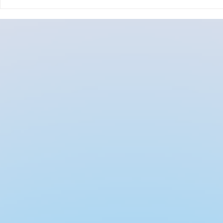
Bir Noktalı Virgül Kadar
Bir Yıldızın
Güçlü: Luzia’nın Kalbi,
Gökyüzü Ol
Sidra’nın Sadakati