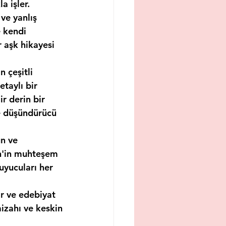
 işler. 
ve yanlış 
 kendi 
 aşk hikayesi 
çeşitli 
aylı bir 
r derin bir 
e düşündürücü 
n ve 
en'in muhteşem 
uyucuları her 
r ve edebiyat 
izahı ve keskin 