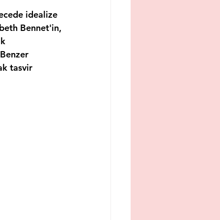
ecede idealize 
beth Bennet'in, 
k 
Benzer 
k tasvir 