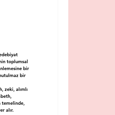
edebiyat 
nin toplumsal 
nlemesine bir 
utulmaz bir 
 zeki, alımlı 
beth, 
temelinde, 
r alır.