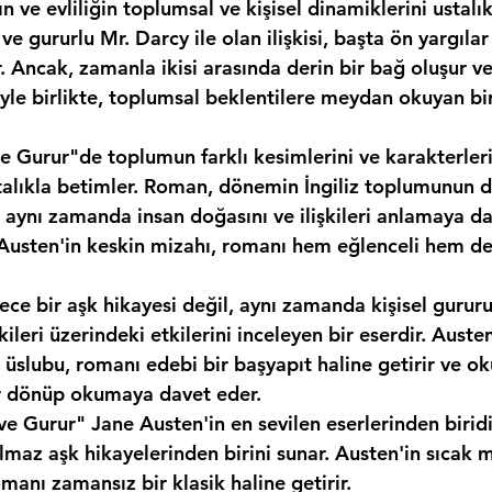
 ve evliliğin toplumsal ve kişisel dinamiklerini ustalıkla
ve gururlu Mr. Darcy ile olan ilişkisi, başta ön yargılar 
 Ancak, zamanla ikisi arasında derin bir bağ oluşur ve
yle birlikte, toplumsal beklentilere meydan okuyan bir
 Gurur"de toplumun farklı kesimlerini ve karakterlerin 
alıkla betimler. Roman, dönemin İngiliz toplumunun det
 aynı zamanda insan doğasını ve ilişkileri anlamaya dai
r. Austen'in keskin mizahı, romanı hem eğlenceli hem d
ce bir aşk hikayesi değil, aynı zamanda kişisel gururu
şkileri üzerindeki etkilerini inceleyen bir eserdir. Aust
ı üslubu, romanı edebi bir başyapıt haline getirir ve ok
r dönüp okumaya davet eder.
e Gurur" Jane Austen'in en sevilen eserlerinden biridi
maz aşk hikayelerinden birini sunar. Austen'in sıcak m
anı zamansız bir klasik haline getirir.