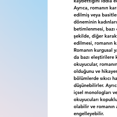
kaybettiğini iddia ed
Ayrıca, romanın kara
edilmiş veya basitle
döneminin kadınları
betimlenmesi, bazı o
şekilde, diğer karak
edilmesi, romanın ka
Romanın kurgusal yap
da bazı eleştirilere 
okuyucular, romanın 
olduğunu ve hikayeni
bölümlerde sıkıcı ha
düşünebilirler. Ayrıc
içsel monologları ve 
okuyucuları kopuklu
olabilir ve romanın a
engelleyebilir.