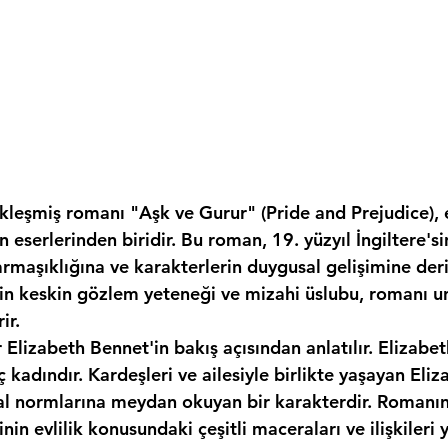
ikleşmiş romanı "Aşk ve Gurur" (Pride and Prejudice), 
n eserlerinden biridir. Bu roman, 19. yüzyıl İngiltere'si
rmaşıklığına ve karakterlerin duygusal gelişimine deri
'in keskin gözlem yeteneği ve mizahi üslubu, romanı un
ir.
lizabeth Bennet'in bakış açısından anlatılır. Elizabeth,
 kadındır. Kardeşleri ve ailesiyle birlikte yaşayan Eliza
l normlarına meydan okuyan bir karakterdir. Romanın 
inin evlilik konusundaki çeşitli maceraları ve ilişkileri ye