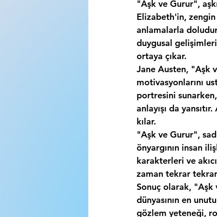
"Aşk ve Gurur", aşkın
Elizabeth'in, zengin 
anlamalarla doludur.
duygusal gelişimleri
ortaya çıkar.
Jane Austen, "Aşk ve
motivasyonlarını ust
portresini sunarken,
anlayışı da yansıtı
kılar.
"Aşk ve Gurur", sade
önyargının insan ili
karakterleri ve akıc
zaman tekrar tekra
Sonuç olarak, "Aşk v
dünyasının en unutul
gözlem yeteneği, rom