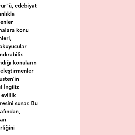
ur"ü, edebiyat 
lıkla 
enler 
malara konu 
eri, 
 okuyucular 
ndırabilir.
dığı konuların 
 eleştirmenler 
usten'in 
 İngiliz 
vlilik 
esini sunar. Bu 
afından, 
an 
liğini 