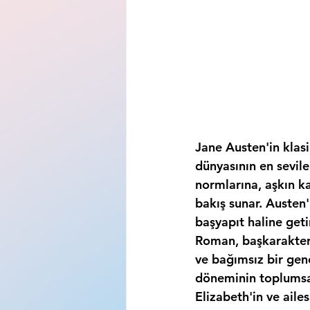
Jane Austen'in klas
dünyasının en sevile
normlarına, aşkın ka
bakış sunar. Austen
başyapıt haline getir
Roman, başkarakter E
ve bağımsız bir genç
döneminin toplumsa
Elizabeth'in ve ailes